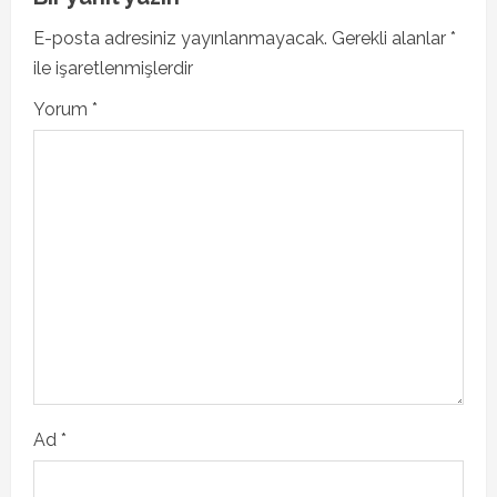
a
E-posta adresiniz yayınlanmayacak.
Gerekli alanlar
*
v
ile işaretlenmişlerdir
i
Yorum
*
g
a
t
i
o
n
Ad
*