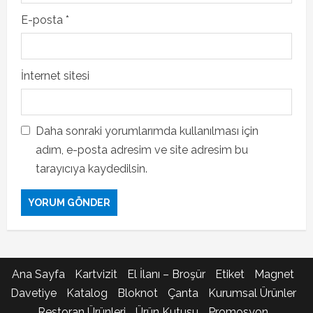
E-posta
*
İnternet sitesi
Daha sonraki yorumlarımda kullanılması için
adım, e-posta adresim ve site adresim bu
tarayıcıya kaydedilsin.
Ana Sayfa
Kartvizit
El İlanı – Broşür
Etiket
Magnet
Davetiye
Katalog
Bloknot
Çanta
Kurumsal Ürünler
Restoran Ürünleri
Ürün Kutusu
Promosyon