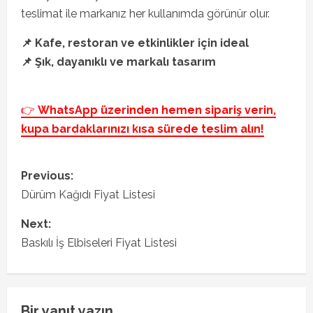
teslimat ile markanız her kullanımda görünür olur.
📌 Kafe, restoran ve etkinlikler için ideal
📌 Şık, dayanıklı ve markalı tasarım
👉
WhatsApp üzerinden hemen sipariş verin,
kupa bardaklarınızı kısa sürede teslim alın!
P
Previous:
o
Dürüm Kağıdı Fiyat Listesi
s
Next:
Baskılı İş Elbiseleri Fiyat Listesi
t
n
Bir yanıt yazın