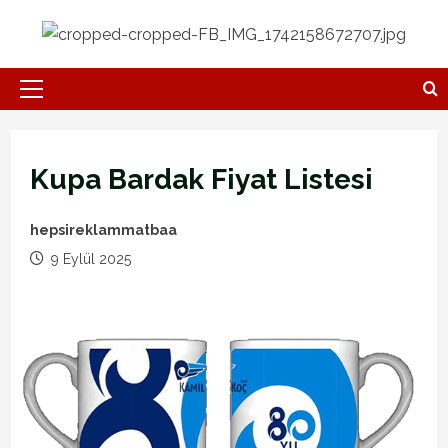
Skip
to
content
Primary
Menu
Kupa Bardak Fiyat Listesi
hepsireklammatbaa
9 Eylül 2025